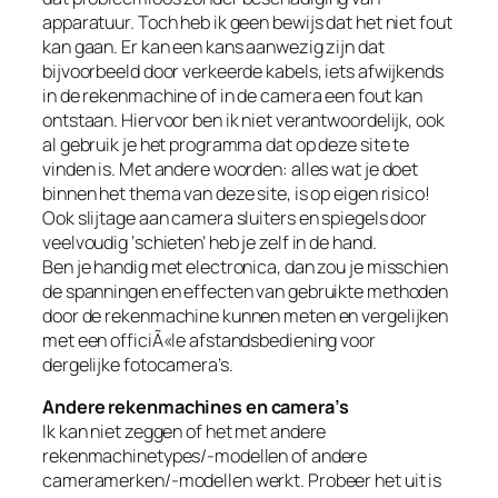
apparatuur. Toch heb ik geen bewijs dat het niet fout
kan gaan. Er kan een kans aanwezig zijn dat
bijvoorbeeld door verkeerde kabels, iets afwijkends
in de rekenmachine of in de camera een fout kan
ontstaan. Hiervoor ben ik niet verantwoordelijk, ook
al gebruik je het programma dat op deze site te
vinden is. Met andere woorden: alles wat je doet
binnen het thema van deze site, is op eigen risico!
Ook slijtage aan camera sluiters en spiegels door
veelvoudig ‘schieten’ heb je zelf in de hand.
Ben je handig met electronica, dan zou je misschien
de spanningen en effecten van gebruikte methoden
door de rekenmachine kunnen meten en vergelijken
met een officiÃ«le afstandsbediening voor
dergelijke fotocamera’s.
Andere rekenmachines en camera’s
Ik kan niet zeggen of het met andere
rekenmachinetypes/-modellen of andere
cameramerken/-modellen werkt. Probeer het uit is