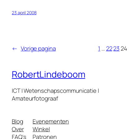
23 april 2008
←
Vorige pagina
1
…
22
23
24
RobertLindeboom
ICT | Wetenschapscommunicatie |
Amateurfotograaf
Blog
Evenementen
Over
Winkel
FAQ's
Patronen