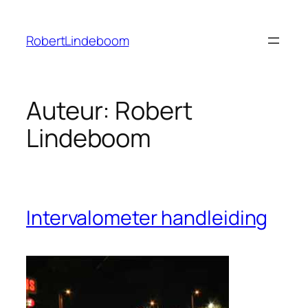
Ga
naar
RobertLindeboom
de
inhoud
Auteur:
Robert
Lindeboom
Intervalometer handleiding