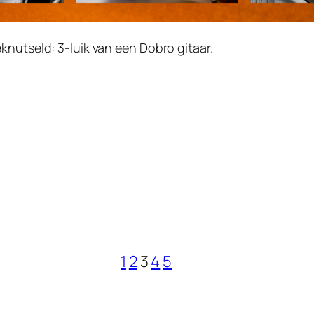
knutseld: 3-luik van een Dobro gitaar.
1
2
3
4
5