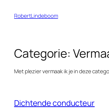
Ga
naar
RobertLindeboom
de
inhoud
Categorie:
Verma
Met plezier vermaak ik je in deze catego
Dichtende conducteur