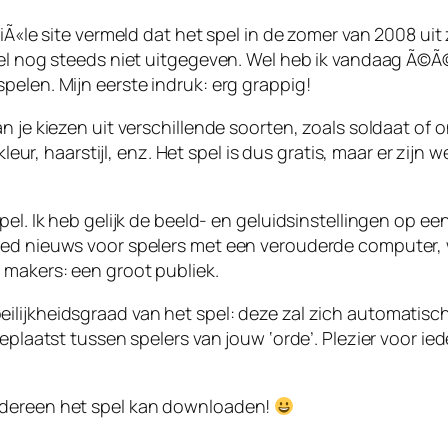
ciÃ«le site vermeld dat het spel in de zomer van 2008 u
spel nog steeds niet uitgegeven. Wel heb ik vandaag Ã©
pelen. Mijn eerste indruk: erg grappig!
an je kiezen uit verschillende soorten, zoals soldaat of
kleur, haarstijl, enz. Het spel is dus gratis, maar er zijn
el. Ik heb gelijk de beeld- en geluidsinstellingen op een
goed nieuws voor spelers met een verouderde computer,
 makers: een groot publiek.
lijkheidsgraad van het spel: deze zal zich automatisch
eplaatst tussen spelers van jouw ‘orde’. Plezier voor ie
edereen het spel kan downloaden!