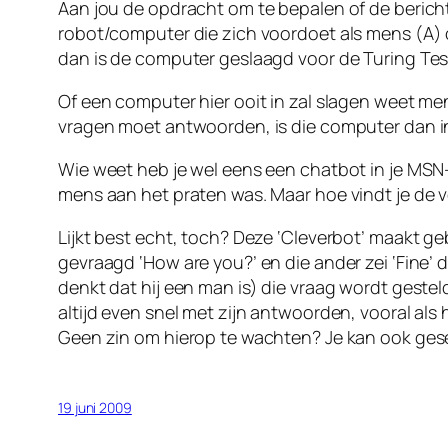
Aan jou de opdracht om te bepalen of de berich
robot/computer die zich voordoet als mens (A) o
dan is de computer geslaagd voor de Turing Te
Of een computer hier ooit in zal slagen weet men
vragen moet antwoorden, is die computer dan in
Wie weet heb je wel eens een chatbot in je MSN-
mens aan het praten was. Maar hoe vindt je de
Lijkt best echt, toch? Deze ‘Cleverbot’ maakt g
gevraagd ‘How are you?’ en die ander zei ‘Fine’
denkt dat hij een man is) die vraag wordt gesteld.
altijd even snel met zijn antwoorden, vooral als
Geen zin om hierop te wachten? Je kan ook ge
19 juni 2009