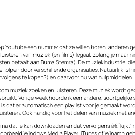
op Youtube een nummer dat ze willen horen, anderen g
 luisteren van muziek (en films) legaal, zolang je maar n
en betaalt aan Buma Stemra). De muziekindustrie, die j
geholpen door verschillende organisaties. Natuurlijk is h
ervolgens te kopen?) en daarvoor nu wat hulpmiddelen.
.com muziek zoeken en luisteren. Deze muziek wordt ge
uikt. Vorige week hoorde ik een andere, soortgelijke si
e, is dat er automatisch een playlist voor je gemaakt wo
luisteren. Ook handig voor het delen van muziek met and
amma dat je kan downloaden en dat vervolgens â€˜kijkt’ n
bijvoorbeeld Windows Media Player, iTunes of Winamp geb