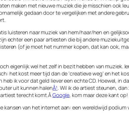
aten maken met nieuwe muziek die je misschien ook leuk 
rnamelijk gedaan door te vergelijken met andere gebruik
rt.
is luisteren naar muziek van hem/haar/hen en gelijksoo
 zijn echter een paar artiesten die bij andere muziekui
uisteren (of je moet het nummer kopen, dat kan ook, maar
t toch eigenlijk wel het zelf in bezit hebben van muzie
h: het kost meer tijd dan de ‘creatieve weg’ en het kost
 heb ik voor dat geld liever een echte CD. Hoewel, in da
mputer uit kunnen halen
Â¹
. Wil ik de artiest steunen, dan
 artiest terecht komt.Â
Google
, kom maar deze kant op!
e kansen van het internet aan: een wereldwijd podium vo