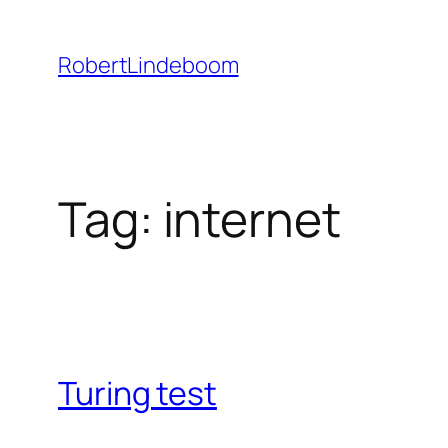
Ga
naar
RobertLindeboom
de
inhoud
Tag:
internet
Turing test