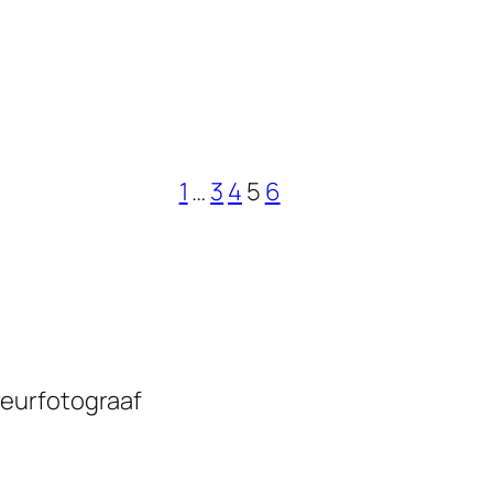
1
…
3
4
5
6
eurfotograaf