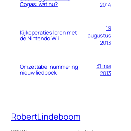
Cogas: wat nu?
2014
19
Kijkoperaties leren met
augustus
de Nintendo Wii
2013
31 mei
Omzettabel nummering
nieuw liedboek
2013
RobertLindeboom