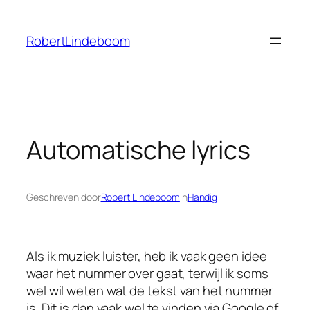
Ga
naar
RobertLindeboom
de
inhoud
Automatische lyrics
Geschreven door
Robert Lindeboom
in
Handig
Als ik muziek luister, heb ik vaak geen idee
waar het nummer over gaat, terwijl ik soms
wel wil weten wat de tekst van het nummer
is. Dit is dan vaak wel te vinden via Google of