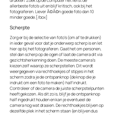
drukken. Zoek op de computer het liefst de
allerbeste foto’s uit en blijf kritisch, ook bij het
fotograferen. Liever Ã©Ã©n goede foto dan 10
minder goede.[/box]
Scherpte
Zorg er bij de selectie van foto’s (om af te drukken)
in ieder geval voor dat je onderwerp scherp is en let
hier op bij het fotograferen. Gaat het om personen,
stel dan scherp op de ogen of laat de camera dit via
gezichtsherkenning doen. De meeste camera’s
kiezen zelf waarop ze scherpstellen. Dit wordt
weergegeven via rechthoekjes of stipjes in het
scherm zodra je de ontspanknop (de knop die je
indrukt om een foto te maken) half indrukt.
Controleer of de camera de juiste scherpstelpunten
heeft gekozen. Als dit zo is, blijf je de ontspanknop
half ingedrukt houden en kan je eventueel de
camera nog wat draaien. De rechthoekjes blijven op
dezelfde plek in het scherm staan (en blijven dus