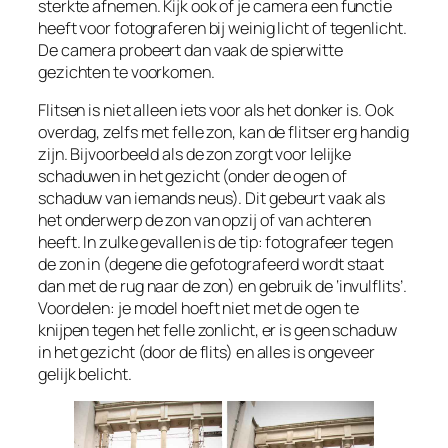
sterkte afnemen. Kijk ook of je camera een functie
heeft voor fotograferen bij weinig licht of tegenlicht.
De camera probeert dan vaak de spierwitte
gezichten te voorkomen.
Flitsen is niet alleen iets voor als het donker is. Ook
overdag, zelfs met felle zon, kan de flitser erg handig
zijn. Bijvoorbeeld als de zon zorgt voor lelijke
schaduwen in het gezicht (onder de ogen of
schaduw van iemands neus). Dit gebeurt vaak als
het onderwerp de zon van opzij of van achteren
heeft. In zulke gevallen is de tip: fotografeer tegen
de zon in (degene die gefotografeerd wordt staat
dan met de rug naar de zon) en gebruik de ‘invulflits’.
Voordelen: je model hoeft niet met de ogen te
knijpen tegen het felle zonlicht, er is geen schaduw
in het gezicht (door de flits) en alles is ongeveer
gelijk belicht.