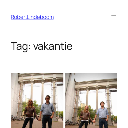
Ga
naar
RobertLindeboom
de
inhoud
Tag:
vakantie