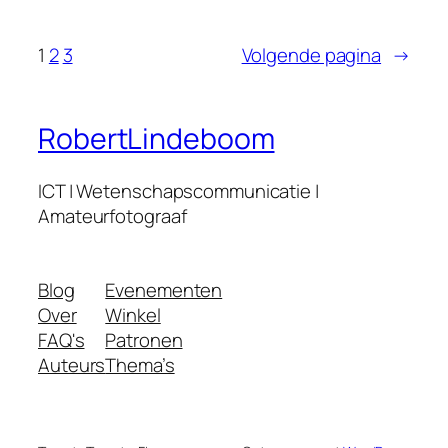
1
2
3
Volgende pagina
→
RobertLindeboom
ICT | Wetenschapscommunicatie |
Amateurfotograaf
Blog
Evenementen
Over
Winkel
FAQ's
Patronen
Auteurs
Thema’s