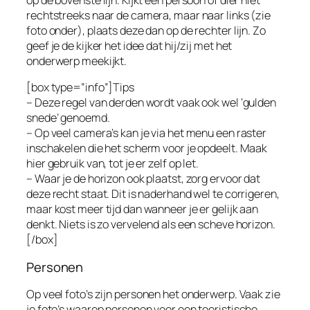
rechtstreeks naar de camera, maar naar links (zie
foto onder), plaats deze dan op de rechter lijn. Zo
geef je de kijker het idee dat hij/zij met het
onderwerp meekijkt.
[box type=”info”]Tips
– Deze regel van derden wordt vaak ook wel ‘gulden
snede’ genoemd.
– Op veel camera’s kan je via het menu een raster
inschakelen die het scherm voor je opdeelt. Maak
hier gebruik van, tot je er zelf op let.
– Waar je de horizon ook plaatst, zorg ervoor dat
deze recht staat. Dit is naderhand wel te corrigeren,
maar kost meer tijd dan wanneer je er gelijk aan
denkt. Niets is zo vervelend als een scheve horizon.
[/box]
Personen
Op veel foto’s zijn personen het onderwerp. Vaak zie
je foto’s waarop personen voor een toeristische