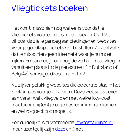
Vliegtickets boeken
Het komt misschien nog wel eens voor dat je
vliegtickets voor een reis moet boeken. Op TV en
billboards zie je genoeg aanbiedingen en websites
waar je goedkope tickets kan bestellen. Zoveel zelfs,
dat je misschien geen idee hebt waar je nu moet
kijken. En dan heb je ook nog de verhalen dat vliegen
vanuit een plaats in de grensstreek (in Duitsland of
BelgiÃ«) soms goedkoper is. Help!?
Nu zijn er gelukkig websites die de eerste stap in het
zoekproces voor je uitvoeren. Deze websites geven
aan vanaf welk vliegveld en met welke low-cost
maatschappij(en) je op je bestemming kan komen
en wel zo goedkoop mogelijk.
Een duidelijke is bijvoorbeeldÂ
lowcostairlines.nl
,
maar soortgelijk zijn
deze
en (met