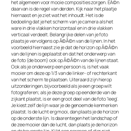
het algemeen voor mooie composities zorgen. EÃ©n
daarvan is de regel van derden. Kijk naar het plaatje
hiernaast en je ziet wat het inhoudt. Het is de
bedoeling dat je het scherm van je camera als het
ware in drie vlakken horizontaal en in drie vlakken
verticaal verdeelt. Belangrijke delen van je foto
plaats je vervolgens op Ã©Ã©n van de lijnen. In het
voorbeeld hiernaast zie je dat de horizon op Ã©Ã©n
van de lijnen is geplaatst en dat het onderwerp van
de foto (de boom) ook op Ã©Ã©n van de lijnen staat.
Ook als je onderwerp een persoon is, is het vaak
mooier om deze op 1/3 van de linker- of rechterkant
van het scherm te plaatsen. Uiteraard zijn hierop
uitzonderingen, bijvoorbeeld als je een groep wilt
fotograferen; als je deze groep op eenderde van de
zijkant plaatst, is er een groot deel van de foto ‘leeg’.
Je kiest zelf de lijn waar je de genoemde kenmerken
plaatst. Is de lucht erg mooi, dan plaats je de horizon
op de onderste lijn. Is daarentegen het landschap of
de zee mooier dan de lucht, dan plaats je de horizon
op de bovenste lijn. Kijkt een persoon of dier niet