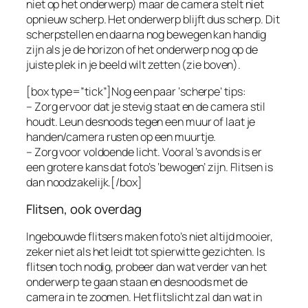
niet op het onderwerp) maar de camera stelt niet
opnieuw scherp. Het onderwerp blijft dus scherp. Dit
scherpstellen en daarna nog bewegen kan handig
zijn als je de horizon of het onderwerp nog op de
juiste plek in je beeld wilt zetten (zie boven).
[box type=”tick”]Nog een paar ‘scherpe’ tips:
– Zorg ervoor dat je stevig staat en de camera stil
houdt. Leun desnoods tegen een muur of laat je
handen/camera rusten op een muurtje.
– Zorg voor voldoende licht. Vooral ’s avonds is er
een grotere kans dat foto’s ‘bewogen’ zijn. Flitsen is
dan noodzakelijk.[/box]
Flitsen, ook overdag
Ingebouwde flitsers maken foto’s niet altijd mooier,
zeker niet als het leidt tot spierwitte gezichten. Is
flitsen toch nodig, probeer dan wat verder van het
onderwerp te gaan staan en desnoods met de
camera in te zoomen. Het flitslicht zal dan wat in