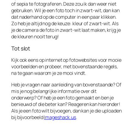
of sepia te fotograferen. Deze zou ik dan weer niet
gebruiken. Wil je een foto toch in zwart-wit, dan kan
dat naderhand op de computer in een paar klikken.
Zo heb je altijd nog de keuze: kleur of zwart-wit. Als
je de camera de foto in zwart-wit laat maken, krijg je
de kleuren nooit terug!
Tot slot
Kijk ook eens op internet op fotowebsites voor mooie
voorbeelden en probeer, met bovenstaande regels,
na te gaan waarom je ze mooi vindt.
Heb je vragen naar aanleiding van bovenstaande? Of
mis je nog belangrijke informatie over dit
onderwerp? Of heb je een foto gemaakt en ben je
benieuwd of die beter kan? Reageren kan hieronder!
Als je een foto wilt bijvoegen, dan kan je die uploaden
bij bijvoorbeeld
Imageshack.us
.