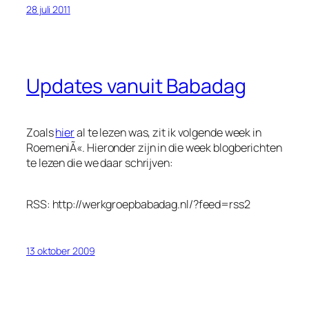
28 juli 2011
Updates vanuit Babadag
Zoals
hier
al te lezen was, zit ik volgende week in
RoemeniÃ«. Hieronder zijn in die week blogberichten
te lezen die we daar schrijven:
RSS: http://werkgroepbabadag.nl/?feed=rss2
13 oktober 2009