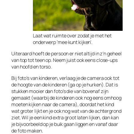
Laat wat ruimte over zodat je met het
onderwerp ‘mee kunt kijken’.
Uiteraard hoeft de persoon er niet altijd in z’n geheel
van top tot teen op. Neem juist ook eens close-ups
van hoofd en torso.
Bij foto’s van kinderen, verlaag je de camera ook tot
de hoogte van de kinderen (ga op je hurken). Dat is
stukken mooier dan foto’s die van bovenaf zijn
gemaakt (waarbij de kinderen ook nog eens omhoog
moeten kijken naar de camera), doordat het kind
wat groter lijkt en je ook nog wat van de achtergrond
ziet. Wil je een kind extra groot laten lijken, dan kan
je bijvoorbeeld op je buik gaan liggen en vanaf daar
de foto maken.