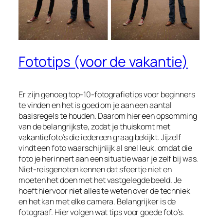
Fototips (voor de vakantie)
Er zijn genoeg top-10-fotografietips voor beginners
te vinden en het is goed om je aan een aantal
basisregels te houden. Daarom hier een opsomming
van de belangrijkste, zodat je thuiskomt met
vakantiefoto’s die iedereen graag bekijkt. Jijzelf
vindt een foto waarschijnlijk al snel leuk, omdat die
foto je herinnert aan een situatie waar je zelf bij was.
Niet-reisgenoten kennen dat sfeertje niet en
moeten het doen met het vastgelegde beeld. Je
hoeft hiervoor niet alles te weten over de techniek
en het kan met elke camera. Belangrijker is de
fotograaf. Hier volgen wat tips voor goede foto’s.