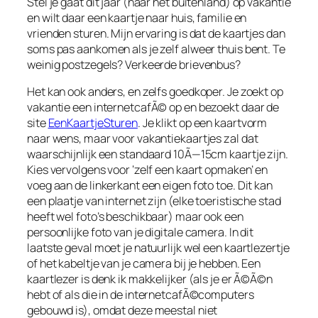
Stel je gaat dit jaar (naar het buitenland) op vakantie
en wilt daar een kaartje naar huis, familie en
vrienden sturen. Mijn ervaring is dat de kaartjes dan
soms pas aankomen als je zelf alweer thuis bent. Te
weinig postzegels? Verkeerde brievenbus?
Het kan ook anders, en zelfs goedkoper. Je zoekt op
vakantie een internetcafÃ© op en bezoekt daar de
site
EenKaartjeSturen
. Je klikt op een kaartvorm
naar wens, maar voor vakantiekaartjes zal dat
waarschijnlijk een standaard 10Ã—15cm kaartje zijn.
Kies vervolgens voor ‘zelf een kaart opmaken’ en
voeg aan de linkerkant een eigen foto toe. Dit kan
een plaatje van internet zijn (elke toeristische stad
heeft wel foto’s beschikbaar) maar ook een
persoonlijke foto van je digitale camera. In dit
laatste geval moet je natuurlijk wel een kaartlezertje
of het kabeltje van je camera bij je hebben. Een
kaartlezer is denk ik makkelijker (als je er Ã©Ã©n
hebt of als die in de internetcafÃ©computers
gebouwd is), omdat deze meestal niet