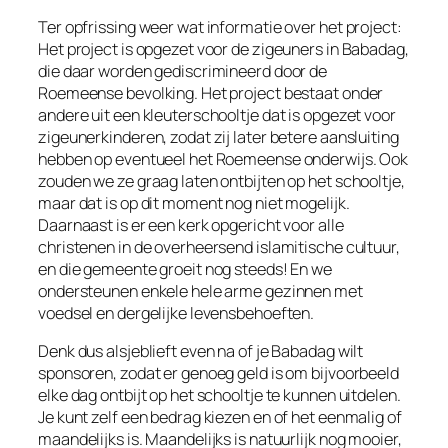
Ter opfrissing weer wat informatie over het project:
Het project is opgezet voor de zigeuners in Babadag,
die daar worden gediscrimineerd door de
Roemeense bevolking. Het project bestaat onder
andere uit een kleuterschooltje dat is opgezet voor
zigeunerkinderen, zodat zij later betere aansluiting
hebben op eventueel het Roemeense onderwijs. Ook
zouden we ze graag laten ontbijten op het schooltje,
maar dat is op dit moment nog niet mogelijk.
Daarnaast is er een kerk opgericht voor alle
christenen in de overheersend islamitische cultuur,
en die gemeente groeit nog steeds! En we
ondersteunen enkele hele arme gezinnen met
voedsel en dergelijke levensbehoeften.
Denk dus alsjeblieft even na of je Babadag wilt
sponsoren, zodat er genoeg geld is om bijvoorbeeld
elke dag ontbijt op het schooltje te kunnen uitdelen.
Je kunt zelf een bedrag kiezen en of het eenmalig of
maandelijks is. Maandelijks is natuurlijk nog mooier,