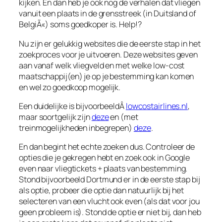
kijken. En dan heb je ook nog de verhalen dat vliegen
vanuit een plaats in de grensstreek (in Duitsland of
BelgiÃ«) soms goedkoper is. Help!?
Nu zijn er gelukkig websites die de eerste stap in het
zoekproces voor je uitvoeren. Deze websites geven
aan vanaf welk vliegveld en met welke low-cost
maatschappij(en) je op je bestemming kan komen
en wel zo goedkoop mogelijk.
Een duidelijke is bijvoorbeeldÂ
lowcostairlines.nl
,
maar soortgelijk zijn
deze
en (met
treinmogelijkheden inbegrepen)
deze
.
En dan begint het echte zoeken dus. Controleer de
opties die je gekregen hebt en zoek ook in Google
even naar
vliegtickets + plaats van bestemming
.
Stond bijvoorbeeld Dortmund er in de eerste stap bij
als optie, probeer die optie dan natuurlijk bij het
selecteren van een vlucht ook even (als dat voor jou
geen probleem is). Stond de optie er niet bij, dan heb