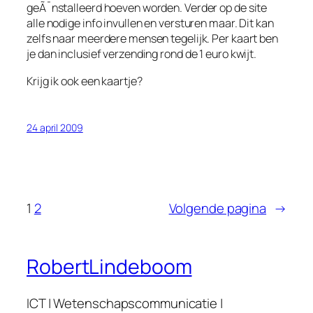
geÃ¯nstalleerd hoeven worden. Verder op de site
alle nodige info invullen en versturen maar. Dit kan
zelfs naar meerdere mensen tegelijk. Per kaart ben
je dan inclusief verzending rond de 1 euro kwijt.
Krijg ik ook een kaartje?
24 april 2009
1
2
Volgende pagina
→
RobertLindeboom
ICT | Wetenschapscommunicatie |