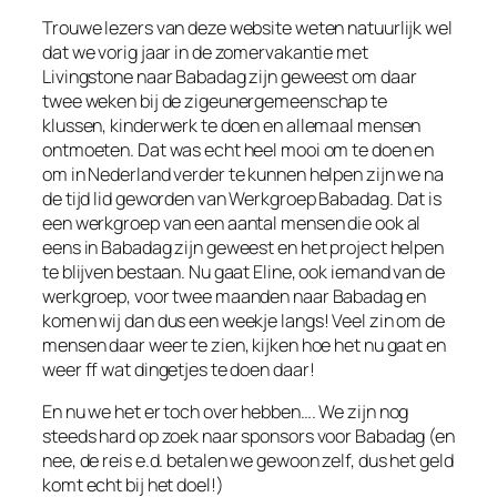
Trouwe lezers van deze website weten natuurlijk wel
dat we vorig jaar in de zomervakantie met
Livingstone naar Babadag zijn geweest om daar
twee weken bij de zigeunergemeenschap te
klussen, kinderwerk te doen en allemaal mensen
ontmoeten. Dat was echt heel mooi om te doen en
om in Nederland verder te kunnen helpen zijn we na
de tijd lid geworden van Werkgroep Babadag. Dat is
een werkgroep van een aantal mensen die ook al
eens in Babadag zijn geweest en het project helpen
te blijven bestaan. Nu gaat Eline, ook iemand van de
werkgroep, voor twee maanden naar Babadag en
komen wij dan dus een weekje langs! Veel zin om de
mensen daar weer te zien, kijken hoe het nu gaat en
weer ff wat dingetjes te doen daar!
En nu we het er toch over hebben…. We zijn nog
steeds hard op zoek naar sponsors voor Babadag (en
nee, de reis e.d. betalen we gewoon zelf, dus het geld
komt echt bij het doel!)