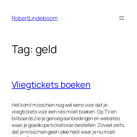
Ga
naar
RobertLindeboom
de
inhoud
Tag:
geld
Vliegtickets boeken
Het komt misschien nog wel eens voor dat je
vliegtickets voor een reis moet boeken. Op TV en
billboards zie je genoeg aanbiedingen en websites
waar je goedkope tickets kan bestellen. Zoveel zelfs,
dat je misschien geen idee hebt waar je nu moet