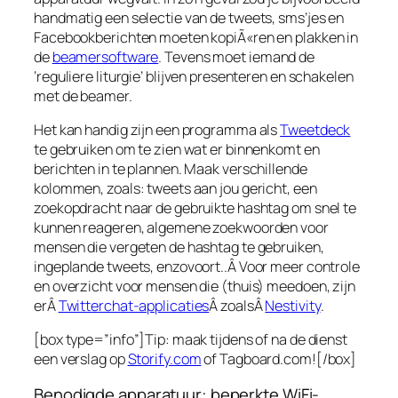
handmatig een selectie van de tweets, sms’jes en
Facebookberichten moeten kopiÃ«ren en plakken in
de
beamersoftware
. Tevens moet iemand de
‘reguliere liturgie’ blijven presenteren en schakelen
met de beamer.
Het kan handig zijn een programma als
Tweetdeck
te gebruiken om te zien wat er binnenkomt en
berichten in te plannen. Maak verschillende
kolommen, zoals: tweets aan jou gericht, een
zoekopdracht naar de gebruikte hashtag om snel te
kunnen reageren, algemene zoekwoorden voor
mensen die vergeten de hashtag te gebruiken,
ingeplande tweets, enzovoort..Â Voor meer controle
en overzicht voor mensen die (thuis) meedoen, zijn
erÂ
Twitterchat-applicaties
Â zoalsÂ
Nestivity
.
[box type=”info”]Tip: maak tijdens of na de dienst
een verslag op
Storify.com
of Tagboard.com![/box]
Benodigde apparatuur: beperkte WiFi-