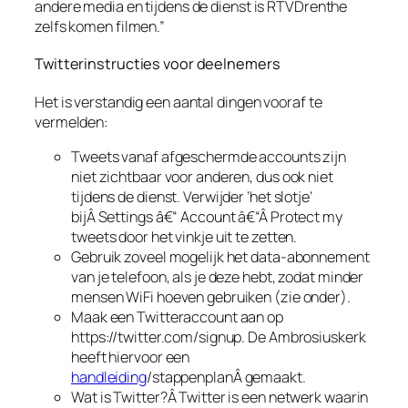
andere media en tijdens de dienst is RTVDrenthe
zelfs komen filmen.”
Twitterinstructies voor deelnemers
Het is verstandig een aantal dingen vooraf te
vermelden:
Tweets vanaf afgeschermde accounts zijn
niet zichtbaar voor anderen, dus ook niet
tijdens de dienst. Verwijder ‘het slotje’
bijÂ
Settings â€“ Account â€“Â Protect my
tweets door het vinkje uit te zetten.
Gebruik zoveel mogelijk het data-abonnement
van je telefoon, als je deze hebt, zodat minder
mensen WiFi hoeven gebruiken (zie onder).
Maak een Twitteraccount aan op
https://twitter.com/signup. De Ambrosiuskerk
heeft hiervoor een
handleiding
/stappenplanÂ gemaakt.
Wat is Twitter?Â Twitter is een netwerk waarin