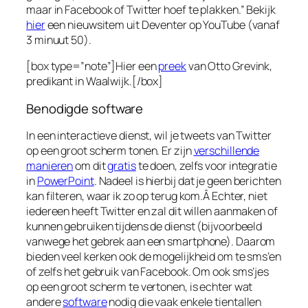
maar in Facebook of Twitter hoef te plakken.” Bekijk
hier
een nieuwsitem uit Deventer op YouTube (vanaf
3 minuut 50).
[box type=”note”]Hier een
preek
van Otto Grevink,
predikant in Waalwijk.[/box]
Benodigde software
In een interactieve dienst, wil je tweets van Twitter
op een groot scherm tonen. Er zijn
verschillende
manieren
om dit
gratis
te doen, zelfs voor integratie
in
PowerPoint
. Nadeel is hierbij dat je geen berichten
kan filteren, waar ik zo op terug kom.Â Echter, niet
iedereen heeft Twitter en zal dit willen aanmaken of
kunnen gebruiken tijdens de dienst (bijvoorbeeld
vanwege het gebrek aan een smartphone). Daarom
bieden veel kerken ook de mogelijkheid om te sms’en
of zelfs het gebruik van Facebook. Om ook sms’jes
op een groot scherm te vertonen, is echter wat
andere
software
nodig die vaak enkele tientallen