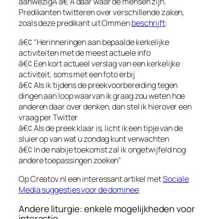
aanwezigÂ â€“Â daar waar de mensen zijn.
Predikanten twitteren over verschillende zaken,
zoals deze predikant uit Ommen
beschrijft
:
â€¢ “Herinneringen aan bepaalde kerkelijke
activiteiten met de meest actuele info
â€¢ Een kort actueel verslag van een kerkelijke
activiteit, soms met een foto erbij
â€¢ Als ik tijdens de preekvoorbereiding tegen
dingen aan loop waarvan ik graag zou weten hoe
anderen daar over denken, dan stel ik hierover een
vraag per Twitter
â€¢ Als de preek klaar is, licht ik een tipje van de
sluier op van wat u zondag kunt verwachten
â€¢ In de nabije toekomst zal ik ongetwijfeld nog
andere toepassingen zoeken”
Op Creatov.nl een interessant artikel met
Sociale
Media suggesties voor de dominee
.
Andere liturgie: enkele mogelijkheden voor
interactie