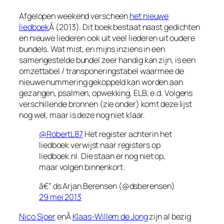
Afgelopen weekend verscheen
het nieuwe
liedboek
Â (2013). Dit boek bestaat naast gedichten
en nieuwe liederen ook uit veel liederen uit oudere
bundels. Wat mist, en mijns inziens in een
samengestelde bundel zeer handig kan zijn, is een
omzettabel / transponeringstabel waarmee de
nieuwe nummering gekoppeld kan worden aan
gezangen, psalmen, opwekking, ELB, e.d. Volgens
verschillende bronnen (zie onder) komt deze lijst
nog wel, maar is deze nog niet klaar.
@RobertL87
Het register achterin het
liedboek verwijst naar registers op
liedboek.nl. Die staan er nog niet op,
maar volgen binnenkort.
â€” ds Arjan Berensen (@dsberensen)
29 mei 2013
Nico Sjoer
enÂ
Klaas-Willem de Jong
zijn al bezig