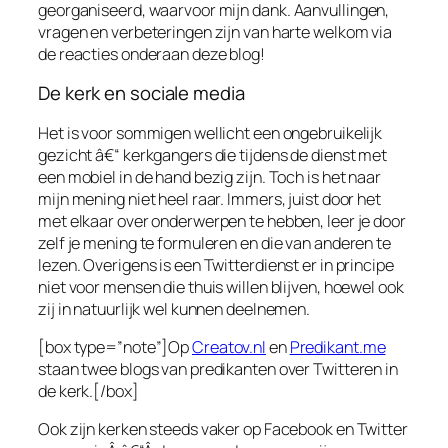
georganiseerd, waarvoor mijn dank.
Aanvullingen,
vragen en verbeteringen zijn van harte welkom via
de reacties onderaan deze blog!
De kerk en sociale media
Het is voor sommigen wellicht een ongebruikelijk
gezicht â€“ kerkgangers die tijdens de dienst met
een mobiel in de hand bezig zijn. Toch is het naar
mijn mening niet heel raar. Immers, juist door het
met elkaar over onderwerpen te hebben, leer je door
zelf je mening te formuleren en die van anderen te
lezen. Overigens is een Twitterdienst er in principe
niet voor mensen die thuis willen blijven, hoewel ook
zij in natuurlijk wel kunnen deelnemen.
[box type=”note”]Op
Creatov.nl
en
Predikant.me
staan twee blogs van predikanten over Twitteren in
de kerk.[/box]
Ook zijn kerken steeds vaker op Facebook en Twitter