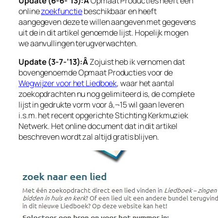
Update (6-6-’13):Â
Opmaat Producties heeft een
online
zoekfunctie
beschikbaar en heeft
aangegeven deze te willen aangeven met gegevens
uit de in dit artikel genoemde lijst. Hopelijk mogen
we aanvullingen terugverwachten.
Update (3-7-’13):Â
Zojuist heb ik vernomen dat
bovengenoemde Opmaat Producties voor de
Wegwijzer voor het Liedboek
, waar het aantal
zoekopdrachten nu nog gelimiteerd is, de complete
lijst in gedrukte vorm voor â‚¬15 wil gaan leveren
i.s.m. het recent opgerichte Stichting Kerkmuziek
Netwerk. Het online document dat in dit artikel
beschreven wordt zal altijd gratis blijven.