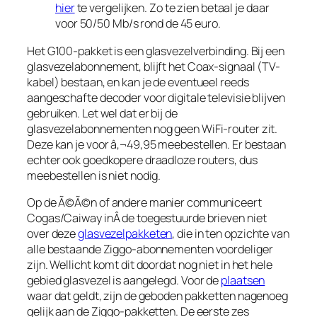
hier
te vergelijken. Zo te zien betaal je daar
voor 50/50 Mb/s rond de 45 euro.
Het G100-pakket is een glasvezelverbinding. Bij een
glasvezelabonnement, blijft het Coax-signaal (TV-
kabel) bestaan, en kan je de eventueel reeds
aangeschafte decoder voor digitale televisie blijven
gebruiken. Let wel dat er bij de
glasvezelabonnementen nog geen WiFi-router zit.
Deze kan je voor â‚¬49,95 meebestellen. Er bestaan
echter ook goedkopere draadloze routers, dus
meebestellen is niet nodig.
Op de Ã©Ã©n of andere manier communiceert
Cogas/Caiway inÂ de toegestuurde brieven niet
over deze
glasvezelpakketen
, die in ten opzichte van
alle bestaande Ziggo-abonnementen voordeliger
zijn. Wellicht komt dit doordat nog niet in het hele
gebied glasvezel is aangelegd. Voor de
plaatsen
waar dat geldt, zijn de geboden pakketten nagenoeg
gelijk aan de Ziggo-pakketten. De eerste zes