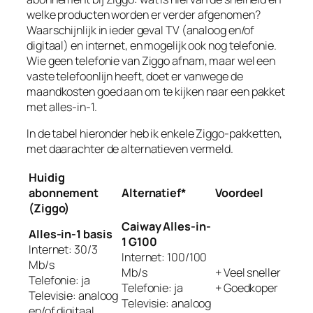
welke producten worden er verder afgenomen?
Waarschijnlijk in ieder geval TV (analoog en/of
digitaal) en internet, en mogelijk ook nog telefonie.
Wie geen telefonie van Ziggo afnam, maar wel een
vaste telefoonlijn heeft, doet er vanwege de
maandkosten goed aan om te kijken naar een pakket
met alles-in-1.
In de tabel hieronder heb ik enkele Ziggo-pakketten,
met daarachter de alternatieven vermeld.
Huidig
abonnement
Alternatief*
Voordeel
(Ziggo)
Caiway Alles-in-
Alles-in-1 basis
1 G100
Internet: 30/3
Internet: 100/100
Mb/s
Mb/s
+ Veel sneller
Telefonie: ja
Telefonie: ja
+ Goedkoper
Televisie: analoog
Televisie: analoog
en/of digitaal