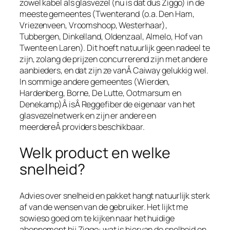
zowel kabel als glasvezel (nu is dat dus Ziggo) in de
meeste gemeentes (Twenterand (o.a. Den Ham,
Vriezenveen, Vroomshoop, Westerhaar),
Tubbergen, Dinkelland, Oldenzaal, Almelo, Hof van
Twente en Laren). Dit hoeft natuurlijk geen nadeel te
zijn, zolang de prijzen concurrerend zijn met andere
aanbieders, en dat zijn ze vanÂ Caiway gelukkig wel.
In sommige andere gemeentes (Wierden,
Hardenberg, Borne, De Lutte, Ootmarsum en
Denekamp)Â isÂ Reggefiber de eigenaar van het
glasvezelnetwerk en zijn er andere en
meerdereÂ providers beschikbaar.
Welk product en welke
snelheid?
Advies over snelheid en pakket hangt natuurlijk sterk
af van de wensen van de gebruiker. Het lijkt me
sowieso goed om te kijken naar het huidige
abonnement bij Ziggo: wat is hiervan de snelheid en