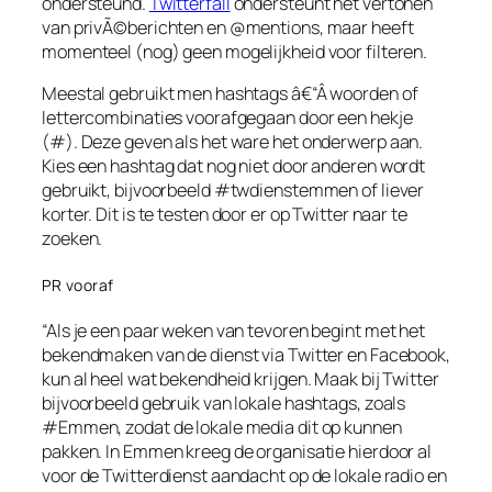
ondersteund.
Twitterfall
ondersteunt het vertonen
van privÃ©berichten en @mentions, maar heeft
momenteel (nog) geen mogelijkheid voor filteren.
Meestal gebruikt men hashtags â€“Â woorden of
lettercombinaties voorafgegaan door een hekje
(#). Deze geven als het ware het onderwerp aan.
Kies een hashtag dat nog niet door anderen wordt
gebruikt, bijvoorbeeld #twdienstemmen of liever
korter. Dit is te testen door er op Twitter naar te
zoeken.
PR vooraf
“Als je een paar weken van tevoren begint met het
bekendmaken van de dienst via Twitter en Facebook,
kun al heel wat bekendheid krijgen. Maak bij Twitter
bijvoorbeeld gebruik van lokale hashtags, zoals
#Emmen, zodat de lokale media dit op kunnen
pakken. In Emmen kreeg de organisatie hierdoor al
voor de Twitterdienst aandacht op de lokale radio en