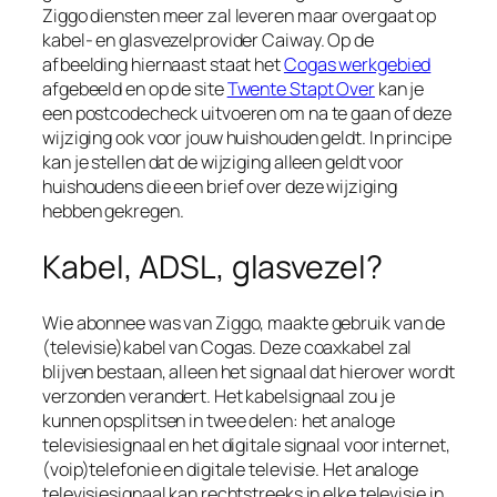
Ziggo diensten meer zal leveren maar overgaat op
kabel- en glasvezelprovider Caiway. Op de
afbeelding hiernaast staat het
Cogas werkgebied
afgebeeld en op de site
Twente Stapt Over
kan je
een postcodecheck uitvoeren om na te gaan of deze
wijziging ook voor jouw huishouden geldt. In principe
kan je stellen dat de wijziging alleen geldt voor
huishoudens die een brief over deze wijziging
hebben gekregen.
Kabel, ADSL, glasvezel?
Wie abonnee was van Ziggo, maakte gebruik van de
(televisie)kabel van Cogas. Deze coaxkabel zal
blijven bestaan, alleen het signaal dat hierover wordt
verzonden verandert. Het kabelsignaal zou je
kunnen opsplitsen in twee delen: het analoge
televisiesignaal en het digitale signaal voor internet,
(voip)telefonie en digitale televisie. Het analoge
televisiesignaal kan rechtstreeks in elke televisie in