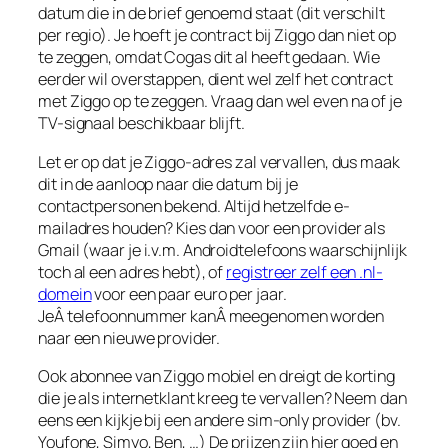
datum die in de brief genoemd staat (dit verschilt
per regio). Je hoeft je contract bij Ziggo dan niet op
te zeggen, omdat Cogas dit al heeft gedaan. Wie
eerder wil overstappen, dient wel zelf het contract
met Ziggo op te zeggen. Vraag dan wel even na of je
TV-signaal beschikbaar blijft.
Let er op dat je Ziggo-adres zal vervallen, dus maak
dit in de aanloop naar die datum bij je
contactpersonen bekend. Altijd hetzelfde e-
mailadres houden? Kies dan voor een provider als
Gmail (waar je i.v.m. Androidtelefoons waarschijnlijk
toch al een adres hebt), of
registreer zelf een .nl-
domein
voor een paar euro per jaar.
JeÂ telefoonnummer kanÂ meegenomen worden
naar een nieuwe provider.
Ook abonnee van Ziggo mobiel en dreigt de korting
die je als internetklant kreeg te vervallen? Neem dan
eens een kijkje bij een andere sim-only provider (bv.
Youfone, Simyo, Ben, …) De prijzen zijn hier goed en