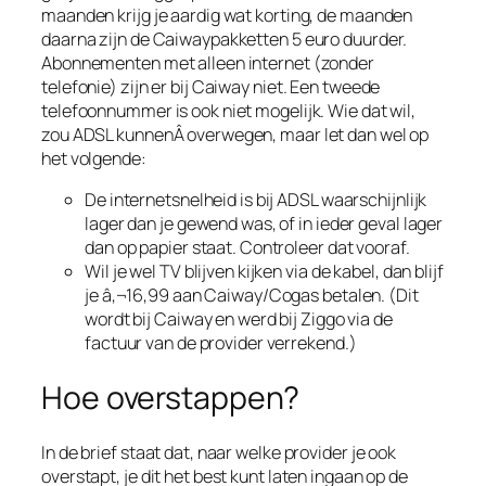
maanden krijg je aardig wat korting, de maanden
daarna zijn de Caiwaypakketten 5 euro duurder.
Abonnementen met alleen internet (zonder
telefonie) zijn er bij Caiway niet. Een tweede
telefoonnummer is ook niet mogelijk. Wie dat wil,
zou ADSL kunnenÂ overwegen, maar let dan wel op
het volgende:
De internetsnelheid is bij ADSL waarschijnlijk
lager dan je gewend was, of in ieder geval lager
dan op papier staat. Controleer dat vooraf.
Wil je wel TV blijven kijken via de kabel, dan blijf
je â‚¬16,99 aan Caiway/Cogas betalen. (Dit
wordt bij Caiway en werd bij Ziggo via de
factuur van de provider verrekend.)
Hoe overstappen?
In de brief staat dat, naar welke provider je ook
overstapt, je dit het best kunt laten ingaan op de