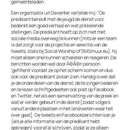
gemeenteleden.
Een organisator uit Deventer vertelde mij: “De
predikant bereidt met de jeugd de dienst voor,
bedenkt een goed verhaal en wat prikkelende
stellingen. De predikant hoeft op zich niet met
sociale media overweg te kunnen [mits er een team
is dat zorgt voor de projectie en selectie van de
tweets, zoals bij Social Worship of SMSmuur.eu], hij
moet alleen snel kunnen schakelen en reageren. De
berichten worden wel door Ã©Ã©n persoon
‘gefilterd’ voordat ze op het scherm komen en dus
ook voor de predikant ze kan zien. Handig is wel dat
je de onderdelen van de dienst, de te zingen liederen
en te lezen schriftgedeelten ook post op Facebook
en Twitter, net als een samenvatting van de preek en
wat er verder gebeurt in de dienst [zodat volgers
vanuit andere plaatsen in het land weten waar het
over gaat]. De tweets en Facebookberichten kan je
(als je alle informatie van de predikant hebt
gekregen) vooraf al schrijven, zodat je ze alleen