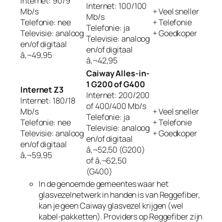
Internet: 90/9
Internet: 100/100
Mb/s
+ Veel sneller
Mb/s
Telefonie: nee
+ Telefonie
Telefonie: ja
Televisie: analoog
+ Goedkoper
Televisie: analoog
en/of digitaal
en/of digitaal
â‚¬49,95
â‚¬42,95
Caiway Alles-in-
1 G200 of G400
Internet Z3
Internet: 200/200
Internet: 180/18
of 400/400 Mb/s
Mb/s
+ Veel sneller
Telefonie: ja
Telefonie: nee
+ Telefonie
Televisie: analoog
Televisie: analoog
+ Goedkoper
en/of digitaal
en/of digitaal
â‚¬52,50 (G200)
â‚¬59,95
of â‚¬62,50
(G400)
In de genoemde gemeentes waar het
glasvezelnetwerk in handen is van Reggefiber,
kan je geen Caiway glasvezel krijgen (wel
kabel-pakketten). Providers op Reggefiber zijn