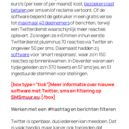
euro’s (per keer of per maand) kost,
bezoekers laat
betalen
per sms en/of reclame vertoont. Of de
software beperkt de gebruiker in een gratis versie
tot
maximaal 40 deelnemers
of berichten, terwijl
een Twitterdienst waarschijnlijk meer reacties
oplevert. Zo kregen ze in Emmen in hun eerste
Twitterdienst plusminus 70 reacties via Twitter en
ongeveer 50 per sms. Daarnaast hadden zij
software
voor ‘smart responses’, waar zo’n 150
reacties op binnenkwamen. In Deventer waren een
tijdje geleden zo’n 370 tweets en 57 sms’jes, en 51
ingestuurde stemmen voor stellingen.
[box type=”tick”]Meer informatie over nieuwe
software met Twitter, sms en filtering op
SMSmuur.eu
.[/box]
Werken met een #hashtag en berichten filteren
Twitter is openbaar, dus iedereen kan meedoen. Dat
is vaak handig, maar kan er ook toe leiden dat