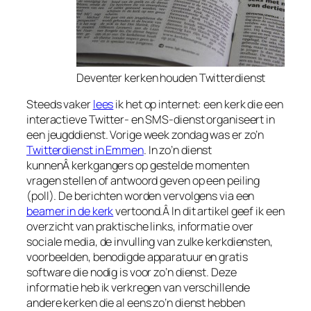
Deventer kerken houden Twitterdienst
Steeds vaker
lees
ik het op internet: een kerk die een
interactieve Twitter- en SMS-dienst organiseert in
een jeugddienst. Vorige week zondag was er zo’n
Twitterdienst in Emmen
. In zo’n dienst
kunnenÂ kerkgangers op gestelde momenten
vragen stellen of antwoord geven op een peiling
(poll). De berichten worden vervolgens via een
beamer in de kerk
vertoond.Â In dit artikel geef ik een
overzicht van praktische links, informatie over
sociale media, de invulling van zulke kerkdiensten,
voorbeelden, benodigde apparatuur en gratis
software die nodig is voor zo’n dienst. Deze
informatie heb ik verkregen van verschillende
andere kerken die al eens zo’n dienst hebben