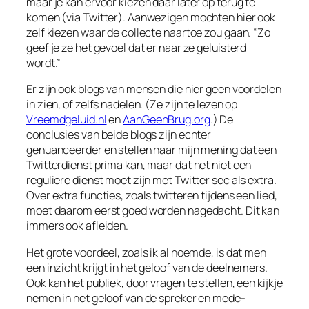
maar je kan ervoor kiezen daar later op terug te
komen (via Twitter). Aanwezigen mochten hier ook
zelf kiezen waar de collecte naartoe zou gaan. “Zo
geef je ze het gevoel dat er naar ze geluisterd
wordt.”
Er zijn ook blogs van mensen die hier geen voordelen
in zien, of zelfs nadelen. (Ze zijn te lezen op
Vreemdgeluid.nl
en
AanGeenBrug.org
.) De
conclusies van beide blogs zijn echter
genuanceerder en stellen naar mijn mening dat een
Twitterdienst prima kan, maar dat het niet een
reguliere dienst moet zijn met Twitter sec als extra.
Over extra functies, zoals twitteren tijdens een lied,
moet daarom eerst goed worden nagedacht. Dit kan
immers ook afleiden.
Het grote voordeel, zoals ik al noemde, is dat men
een inzicht krijgt in het geloof van de deelnemers.
Ook kan het publiek, door vragen te stellen, een kijkje
nemen in het geloof van de spreker en mede-