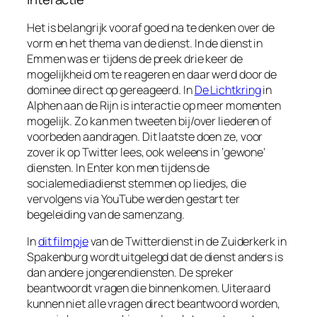
Het is belangrijk vooraf goed na te denken over de
vorm en het thema van de dienst. In de dienst in
Emmen was er tijdens de preek drie keer de
mogelijkheid om te reageren en daar werd door de
dominee direct op gereageerd. In
De Lichtkring
in
Alphen aan de Rijn is interactie op meer momenten
mogelijk. Zo kan men tweeten bij/over liederen of
voorbeden aandragen. Dit laatste doen ze, voor
zover ik op Twitter lees, ook weleens in ‘gewone’
diensten. In Enter kon men tijdens de
socialemediadienst stemmen op liedjes, die
vervolgens via YouTube werden gestart ter
begeleiding van de samenzang.
In
dit filmpje
van de Twitterdienst in de Zuiderkerk in
Spakenburg wordt uitgelegd dat de dienst anders is
dan andere jongerendiensten. De spreker
beantwoordt vragen die binnenkomen. Uiteraard
kunnen niet alle vragen direct beantwoord worden,