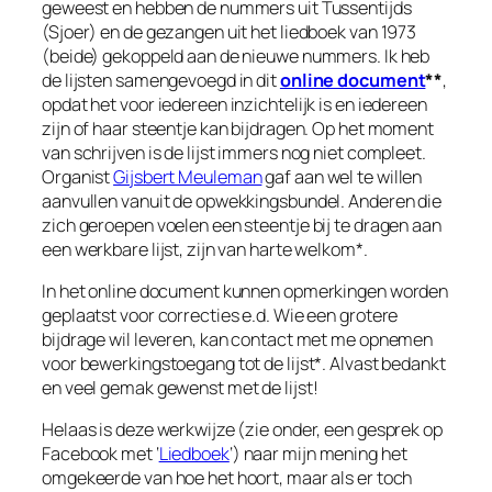
geweest en hebben de nummers uit Tussentijds
(Sjoer) en de gezangen uit het liedboek van 1973
(beide) gekoppeld aan de nieuwe nummers. Ik heb
de lijsten samengevoegd in dit
online document
**
,
opdat het voor iedereen inzichtelijk is en iedereen
zijn of haar steentje kan bijdragen. Op het moment
van schrijven is de lijst immers nog niet compleet.
Organist
Gijsbert Meuleman
gaf aan wel te willen
aanvullen vanuit de opwekkingsbundel. Anderen die
zich geroepen voelen een steentje bij te dragen aan
een werkbare lijst, zijn van harte welkom*.
In het online document kunnen opmerkingen worden
geplaatst voor correcties e.d. Wie een grotere
bijdrage wil leveren, kan contact met me opnemen
voor bewerkingstoegang tot de lijst*. Alvast bedankt
en veel gemak gewenst met de lijst!
Helaas is deze werkwijze (zie onder, een gesprek op
Facebook met ‘
Liedboek
‘) naar mijn mening het
omgekeerde van hoe het hoort, maar als er toch