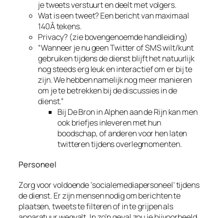
je tweets verstuurt en deelt met volgers.
Wat is een tweet? Een bericht van maximaal
140Â tekens.
Privacy? (zie bovengenoemde handleiding)
“Wanneer je nu geen Twitter of SMS wilt/kunt
gebruiken tijdens de dienst blijft het natuurlijk
nog steeds erg leuk en interactief om er bij te
zijn. We hebben namelijk nog meer manieren
om je te betrekken bij de discussies in de
dienst.”
Bij De Bron in Alphen aan de Rijn kan men
ook briefjes inleveren met hun
boodschap, of anderen voor hen laten
twitteren tijdens overlegmomenten.
Personeel
Zorg voor voldoende ‘socialemediapersoneel’ tijdens
de dienst. Er zijn mensen nodig om berichten te
plaatsen, tweets te filteren of in te grijpen als
apparatuur wegvalt. In zo’n geval zou je bijvoorbeeld