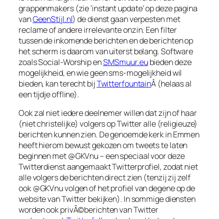
grappenmakers (zie ‘instant update’ op deze pagina
van
GeenStijl.nl
) de dienst gaan verpesten met
reclame of andere irrelevante onzin. Een filter
tussen de inkomende berichten en de berichten op
het scherm is daarom van uiterst belang. Software
zoals Social-Worship en
SMSmuur.eu
bieden deze
mogelijkheid, en wie geen sms-mogelijkheid wil
bieden, kan terecht bij
Twitterfountain
Â (helaas al
een tijdje offline).
Ook zal niet iedere deelnemer willen dat zijn of haar
(niet christelijke) volgers op Twitter alle (religieuze)
berichten kunnen zien. De genoemde kerk in Emmen
heeft hierom bewust gekozen om tweets te laten
beginnen met @GKVnu – een speciaal voor deze
Twitterdienst aangemaakt Twitterprofiel, zodat niet
alle volgers de berichten direct zien (tenzij zij zelf
ook @GKVnu volgen of het profiel van degene op de
website van Twitter bekijken). In sommige diensten
worden ook privÃ©berichten van Twitter