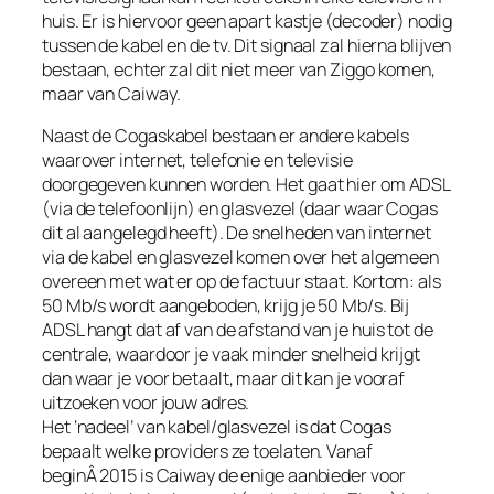
huis. Er is hiervoor geen apart kastje (decoder) nodig
tussen de kabel en de tv. Dit signaal zal hierna blijven
bestaan, echter zal dit niet meer van Ziggo komen,
maar van Caiway.
Naast de Cogaskabel bestaan er andere kabels
waarover internet, telefonie en televisie
doorgegeven kunnen worden. Het gaat hier om ADSL
(via de telefoonlijn) en glasvezel (daar waar Cogas
dit al aangelegd heeft). De snelheden van internet
via de kabel en glasvezel komen over het algemeen
overeen met wat er op de factuur staat. Kortom: als
50 Mb/s wordt aangeboden, krijg je 50 Mb/s. Bij
ADSL hangt dat af van de afstand van je huis tot de
centrale, waardoor je vaak minder snelheid krijgt
dan waar je voor betaalt, maar dit kan je vooraf
uitzoeken voor jouw adres.
Het ‘nadeel’ van kabel/glasvezel is dat Cogas
bepaalt welke providers ze toelaten. Vanaf
beginÂ 2015 is Caiway de enige aanbieder voor