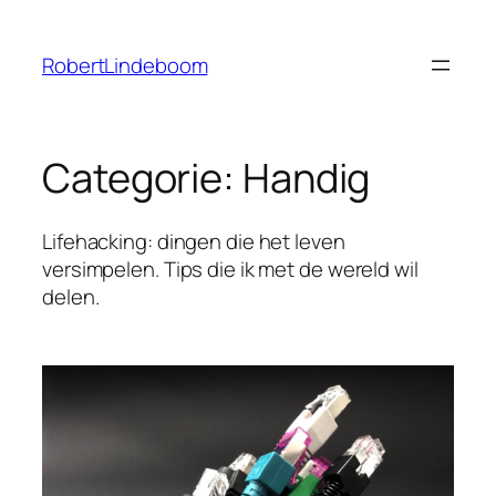
Ga
naar
RobertLindeboom
de
inhoud
Categorie:
Handig
Lifehacking: dingen die het leven
versimpelen. Tips die ik met de wereld wil
delen.