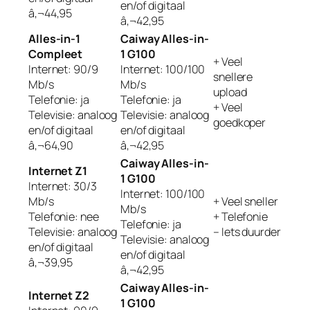
en/of digitaal
â‚¬44,95
â‚¬42,95
Alles-in-1
Caiway Alles-in-
Compleet
1 G100
+ Veel
Internet: 90/9
Internet: 100/100
snellere
Mb/s
Mb/s
upload
Telefonie: ja
Telefonie: ja
+ Veel
Televisie: analoog
Televisie: analoog
goedkoper
en/of digitaal
en/of digitaal
â‚¬64,90
â‚¬42,95
Caiway Alles-in-
Internet Z1
1 G100
Internet: 30/3
Internet: 100/100
Mb/s
+ Veel sneller
Mb/s
Telefonie: nee
+ Telefonie
Telefonie: ja
Televisie: analoog
– Iets duurder
Televisie: analoog
en/of digitaal
en/of digitaal
â‚¬39,95
â‚¬42,95
Caiway Alles-in-
Internet Z2
1 G100