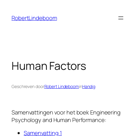
Ga
naar
RobertLindeboom
de
inhoud
Human Factors
Geschreven door
Robert Lindeboom
in
Handig
Samenvattingen voor het boek Engineering
Psychology and Human Performance:
Samenvatting 1