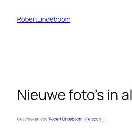
Ga
naar
RobertLindeboom
de
inhoud
Nieuwe foto’s in 
Geschreven door
Robert Lindeboom
in
Persoonlijk